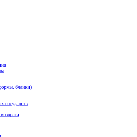
ния
ва
формы, бланки)
х государств
 возврата
И