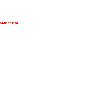
аработной платы и стимулирующих выплат медицинскому и п