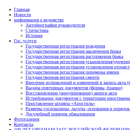
Главная
Новости
информация о ведомстве
Автобиография руководителя
Статистика
История
Гос. услуги
Государственная регистрация рождения
Государственная регистрация заключения брака
Государственная регистрация расторжения брака
Государственная регистрация усыновления/удочере
Государственная регистрация установления отцовст
Государственная регистрация перемены имени
Государственная регистрация смерти
Внесение исправлений и изменений в запись акта (
Выдача повторных документов (формы, бланки)
Восстановление (аннулирование) записи акта
Истребование документов с территории иностранны
Проставление штампа «Апостиль»
Размеры госпошлины, льготы, основания и порядок
Досудебный порядок обжалования
Фотогалерея
Контакты
100 ЛЕТ ОРГАНАМ ЗАГС РОССИЙСКОЙ ФЕДЕРАЦИ