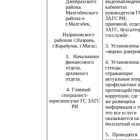
Джейрахского
видеонаблюден
района.
кабинетах
Малгобекского
руководителя Г
района и
ЗАГС РИ,
г.Малгобек,
приемной, отде
ЗАГС, бухгалте
Назрановского
госслужбе .
района
и
г.Назрань,
г.Карабулак, г.Магас;
3.
Установлены
«ящики доверия
3.
Начальники
финансового
4.
Установлены
отдела,
стенды,
архивного
отражающие
отдела.
актуальные воп
профилактики 
4.
Главный
противодейств
специалист-
коррупции, где 
юрисконсульт ГС ЗАГС
же размещена
РИ
информация о т
что все услуги
оказываются на
бесплатной осн
5.
Проводятся