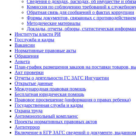
Сведения о доходах, расходах, об имуществе и обяз
Комиссия по соблюдению требований к служебному
Обратная связь для сообщений о фактах коррупции
Формы документов, связанных с противодействием
Методические материалы
Доклады, отчеты, обзоры, статистическая информа
Институты власти РИ
Госслужба и кадры
Вакансии
Нормативные правовые акты
Обращения
Анкета
План-график размещения заказов на поставки товаров, вы
Акт проверки
Отчеты о деятельности ГС ЗАГС Ингушетии
Открытые данные
Международная правовая помощь
Бесплатная юридическая помощь
Правовое просвещение (информация о правах ребенка)
Государственная служба и кадры
Охрана труда
Антимонопольный комплаенс
Проекты нормативных правовых актов
Антитеррор
Включение в ЕГР ЗАГС сведений о документе, выданном