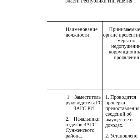
власти Республики Ингушетия
Наименование
Принимаемые
должности
органе превенти
меры по
недопущени
коррупционн
проявлений
1.
Заместитель
1.
Проводится
руководителя ГС
проверка
ЗАГС РИ
предоставления
сведений об
2.
Начальники
имуществе и
отделов ЗАГС
доходах.
Сунженского
района,
2.
Установлено