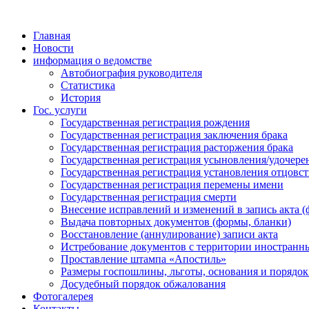
Главная
Новости
информация о ведомстве
Автобиография руководителя
Статистика
История
Гос. услуги
Государственная регистрация рождения
Государственная регистрация заключения брака
Государственная регистрация расторжения брака
Государственная регистрация усыновления/удочере
Государственная регистрация установления отцовст
Государственная регистрация перемены имени
Государственная регистрация смерти
Внесение исправлений и изменений в запись акта (
Выдача повторных документов (формы, бланки)
Восстановление (аннулирование) записи акта
Истребование документов с территории иностранны
Проставление штампа «Апостиль»
Размеры госпошлины, льготы, основания и порядок
Досудебный порядок обжалования
Фотогалерея
Контакты