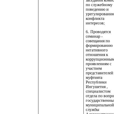
заседания коми
по служебному
поведению и
урегулировани
конфликта
интересов;
6.
Проводятся
семинар -
совещания по
формированию
негативного
отношения к
коррупционны
проявлениям с
участием
представителей
муфтията
Республики
Ингушетия ,
специалистом
отдела по вопр
государственны
муниципально
службы