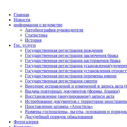
Главная
Новости
информация о ведомстве
Автобиография руководителя
Статистика
История
Гос. услуги
Государственная регистрация рождения
Государственная регистрация заключения брака
Государственная регистрация расторжения брака
Государственная регистрация усыновления/удочере
Государственная регистрация установления отцовст
Государственная регистрация перемены имени
Государственная регистрация смерти
Внесение исправлений и изменений в запись акта (
Выдача повторных документов (формы, бланки)
Восстановление (аннулирование) записи акта
Истребование документов с территории иностранны
Проставление штампа «Апостиль»
Размеры госпошлины, льготы, основания и порядок
Досудебный порядок обжалования
Фотогалерея
Контакты