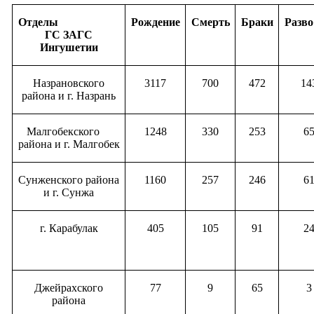
Отделы
Рождение
Смерть
Браки
Разв
ГС ЗАГС
Ингушетии
Назрановского
3117
700
472
14
района и г. Назрань
Малгобекского
1248
330
253
6
района и г. Малгобек
Сунженского района
1160
257
246
6
и г. Сунжа
г. Карабулак
405
105
91
2
Джейрахского
77
9
65
3
района